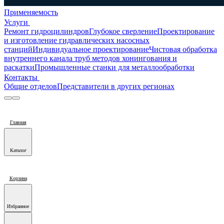
Применяемость
Услуги
Ремонт гидроцилиндров
Глубокое сверление
Проектирование
и изготовление гидравлических насосных
станций
Индивидуальное проектирование
Чистовая обработка
внутреннего канала труб методов хонингования и
раскатки
Промышленные станки для металлообработки
Контакты
Общие отделов
Представители в других регионах
Главная
Каталог
Корзина
Избранное