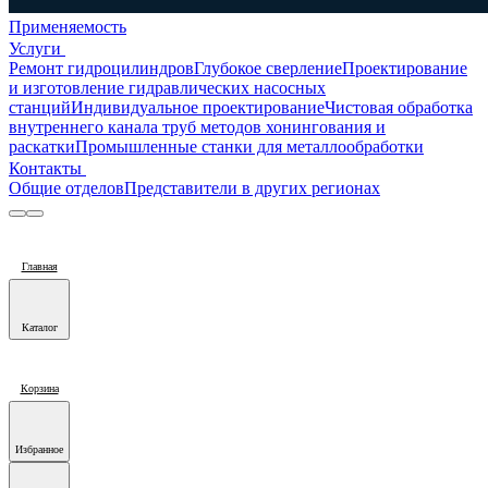
Применяемость
Услуги
Ремонт гидроцилиндров
Глубокое сверление
Проектирование
и изготовление гидравлических насосных
станций
Индивидуальное проектирование
Чистовая обработка
внутреннего канала труб методов хонингования и
раскатки
Промышленные станки для металлообработки
Контакты
Общие отделов
Представители в других регионах
Главная
Каталог
Корзина
Избранное