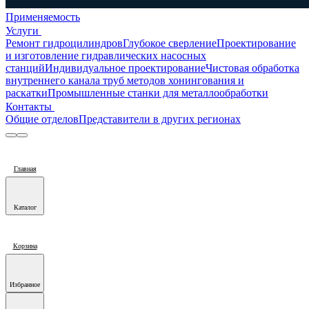
Применяемость
Услуги
Ремонт гидроцилиндров
Глубокое сверление
Проектирование
и изготовление гидравлических насосных
станций
Индивидуальное проектирование
Чистовая обработка
внутреннего канала труб методов хонингования и
раскатки
Промышленные станки для металлообработки
Контакты
Общие отделов
Представители в других регионах
Главная
Каталог
Корзина
Избранное