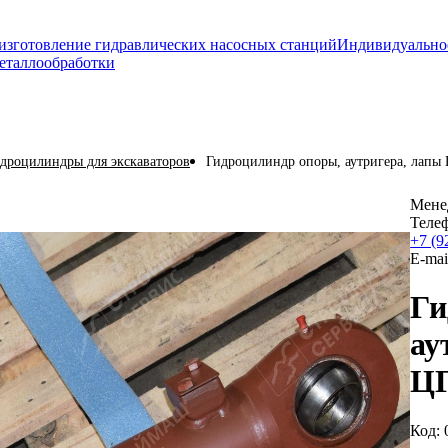
изготовление гидравлических насосных станций
Индивидуально
еталлообработки
дроцилиндры для экскаваторов
Гидроцилиндр опоры, аутригера, лапы 
Мене
Теле
+7 (9
E-mai
Ги
ау
ЦГ
Код: 