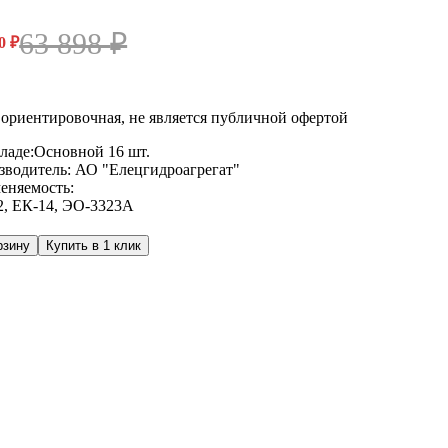
63 898
₽
00
₽
ориентировочная, не является публичной офертой
ладе:
Основной
16 шт.
зводитель:
АО "Елецгидроагрегат"
еняемость:
2
,
ЕК-14
,
ЭО-3323А
рзину
Купить в 1 клик