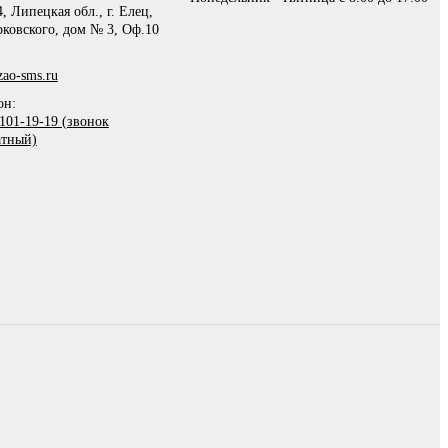
, Липецкая обл., г. Елец,
рковского, дом № 3, Оф.10
ao-sms.ru
он:
101-19-19 (звонок
атный)