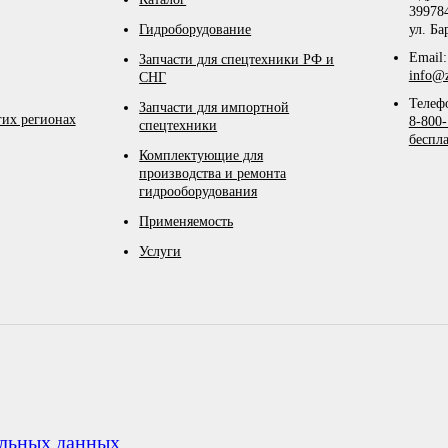
399784
Гидроборудование
ул. Ба
Email:
Запчасти для спецтехники РФ и
info@z
СНГ
Телеф
Запчасти для импортной
гих регионах
8-800-
спецтехники
беспл
Комплектующие для
производства и ремонта
гидрооборудования
Применяемость
Услуги
альных данных