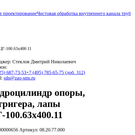
е проектирование
Чистовая обработка внутреннего канала труб
ЦГ-100.63х400.11
джер:
Стеклов Дмитрий Николаевич
фон:
25) 687-73-53
+7 (495) 785-65-75 (доб. 312)
l:
sdn@zao-sms.ru
дроцилиндр опоры,
тригера, лапы
-100.63х400.11
00000656
Артикул: 08.20.77.000