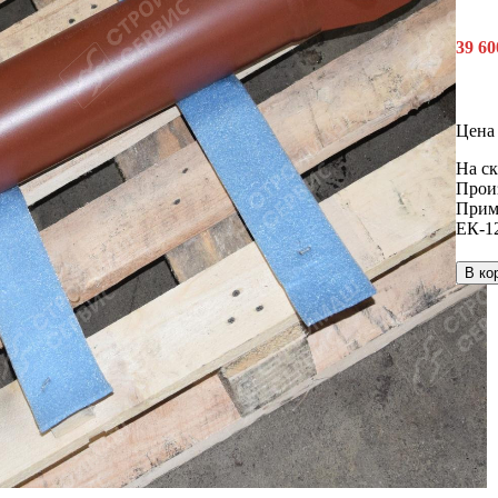
39 6
Цена 
На ск
Прои
Прим
ЕК-1
В ко