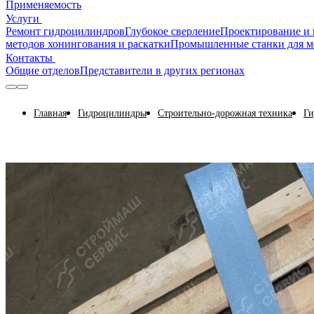
Применяемость
Услуги
Ремонт гидроцилиндров
Глубокое сверление
Проектирование и 
методов хонингования и раскатки
Промышленные станки для м
Контакты
Общие отделов
Представители в других регионах
Главная
Гидроцилиндры
Строительно-дорожная техника
Ги