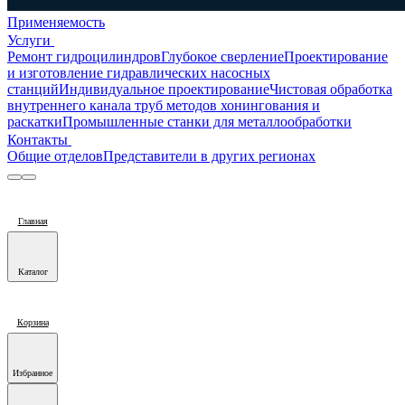
Применяемость
Услуги
Ремонт гидроцилиндров
Глубокое сверление
Проектирование
и изготовление гидравлических насосных
станций
Индивидуальное проектирование
Чистовая обработка
внутреннего канала труб методов хонингования и
раскатки
Промышленные станки для металлообработки
Контакты
Общие отделов
Представители в других регионах
Главная
Каталог
Корзина
Избранное