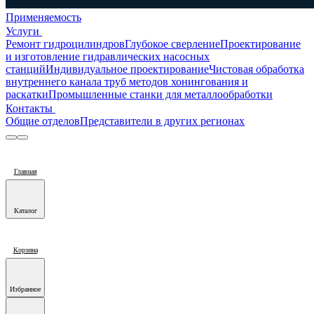
Применяемость
Услуги
Ремонт гидроцилиндров
Глубокое сверление
Проектирование
и изготовление гидравлических насосных
станций
Индивидуальное проектирование
Чистовая обработка
внутреннего канала труб методов хонингования и
раскатки
Промышленные станки для металлообработки
Контакты
Общие отделов
Представители в других регионах
Главная
Каталог
Корзина
Избранное