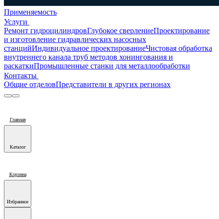
Применяемость
Услуги
Ремонт гидроцилиндров
Глубокое сверление
Проектирование
и изготовление гидравлических насосных
станций
Индивидуальное проектирование
Чистовая обработка
внутреннего канала труб методов хонингования и
раскатки
Промышленные станки для металлообработки
Контакты
Общие отделов
Представители в других регионах
Главная
Каталог
Корзина
Избранное