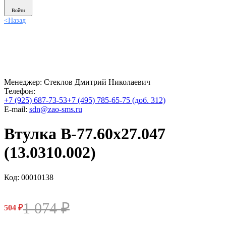
Войти
<
Назад
Менеджер:
Стеклов Дмитрий Николаевич
Телефон:
+7 (925) 687-73-53
+7 (495) 785-65-75 (доб. 312)
E-mail:
sdn@zao-sms.ru
Втулка В-77.60х27.047
(13.0310.002)
Код: 00010138
1 074
₽
504
₽