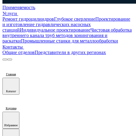
Применяемость
Услуги
Ремонт гидроцилиндров
Глубокое сверление
Проектирование
и изготовление гидравлических насосных
станций
Индивидуальное проектирование
Чистовая обработка
внутреннего канала труб методов хонингования и
раскатки
Промышленные станки для металлообработки
Контакты
Общие отделов
Представители в других регионах
Главная
Каталог
Корзина
Избранное