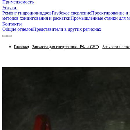
Применяемость
Услуги
Ремонт гидроцилиндров
Глубокое сверление
Проектирование и 
методов хонингования и раскатки
Промышленные станки для м
Контакты
Общие отделов
Представители в других регионах
Главная
Запчасти для спецтехники РФ и СНГ
Запчасти на эк