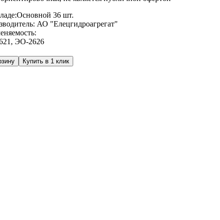
ладе:
Основной
36 шт.
зводитель:
АО "Елецгидроагрегат"
еняемость:
621
,
ЭО-2626
рзину
Купить в 1 клик