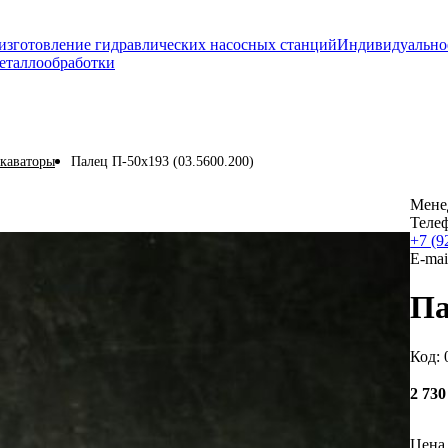
изготовление гидравлических насосных станций
Индивидуально
еталлообработки
скаваторы
Палец П-50х193 (03.5600.200)
Мене
Теле
+7 (9
E-mai
Па
Код: 
2 73
Цена 