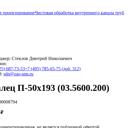
е проектирование
Чистовая обработка внутреннего канала труб
джер:
Стеклов Дмитрий Николаевич
фон:
25) 687-73-53
+7 (495) 785-65-75 (доб. 312)
l:
sdn@zao-sms.ru
лец П-50х193 (03.5600.200)
00008794
0
₽
ориентировочная, не является публичной офертой