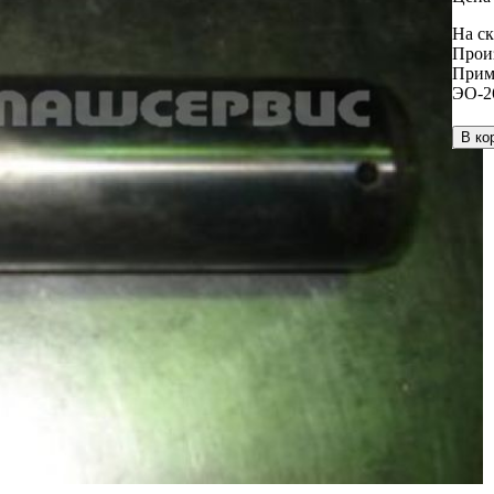
На ск
Прои
Прим
ЭО-2
В ко