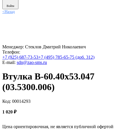
Войти
<
Назад
Менеджер:
Стеклов Дмитрий Николаевич
Телефон:
+7 (925) 687-73-53
+7 (495) 785-65-75 (доб. 312)
E-mail:
sdn@zao-sms.ru
Втулка В-60.40х53.047
(03.5300.006)
Код: 00014293
1 020
₽
Цена ориентировочная, не является публичной офертой