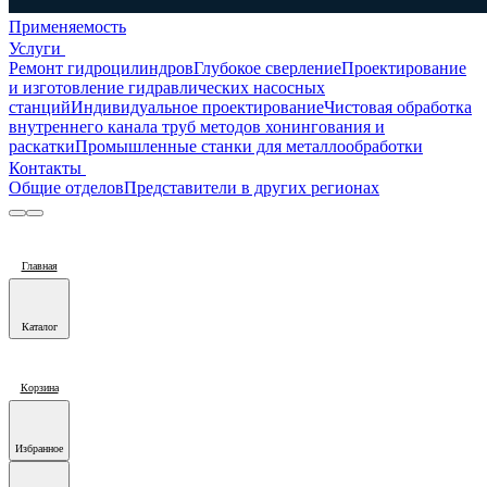
Применяемость
Услуги
Ремонт гидроцилиндров
Глубокое сверление
Проектирование
и изготовление гидравлических насосных
станций
Индивидуальное проектирование
Чистовая обработка
внутреннего канала труб методов хонингования и
раскатки
Промышленные станки для металлообработки
Контакты
Общие отделов
Представители в других регионах
Главная
Каталог
Корзина
Избранное