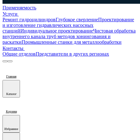
Применяемость
Услуги
Ремонт гидроцилиндров
Глубокое сверление
Проектирование
и изготовление гидравлических насосных
станций
Индивидуальное проектирование
Чистовая обработка
внутреннего канала труб методов хонингования и
раскатки
Промышленные станки для металлообработки
Контакты
Общие отделов
Представители в других регионах
Главная
Каталог
Корзина
Избранное