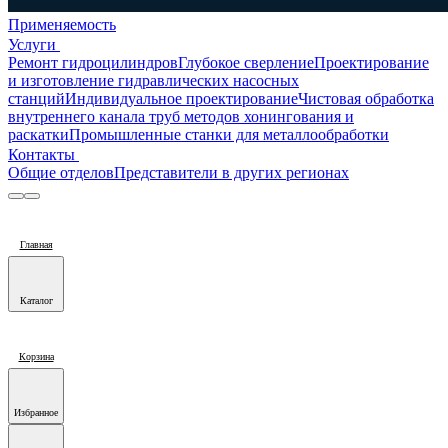
Применяемость
Услуги
Ремонт гидроцилиндров
Глубокое сверление
Проектирование
и изготовление гидравлических насосных
станций
Индивидуальное проектирование
Чистовая обработка
внутреннего канала труб методов хонингования и
раскатки
Промышленные станки для металлообработки
Контакты
Общие отделов
Представители в других регионах
Главная
Каталог
Корзина
Избранное