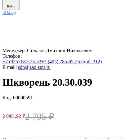
Войти
<
Назад
Менеджер:
Стеклов Дмитрий Николаевич
Телефон:
+7 (925) 687-73-53
+7 (495) 785-65-75 (доб. 312)
E-mail:
sdn@zao-sms.ru
Шкворень 20.30.039
Код: 00000591
2 795
₽
2 095
.92
₽