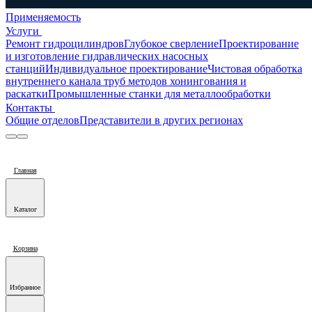
Применяемость
Услуги
Ремонт гидроцилиндров
Глубокое сверление
Проектирование
и изготовление гидравлических насосных
станций
Индивидуальное проектирование
Чистовая обработка
внутреннего канала труб методов хонингования и
раскатки
Промышленные станки для металлообработки
Контакты
Общие отделов
Представители в других регионах
Главная
Каталог
Корзина
Избранное