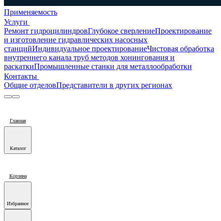
Применяемость
Услуги
Ремонт гидроцилиндров
Глубокое сверление
Проектирование
и изготовление гидравлических насосных
станций
Индивидуальное проектирование
Чистовая обработка
внутреннего канала труб методов хонингования и
раскатки
Промышленные станки для металлообработки
Контакты
Общие отделов
Представители в других регионах
Главная
Каталог
Корзина
Избранное