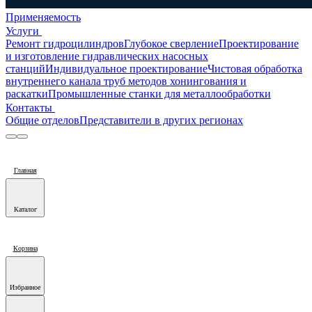
Применяемость
Услуги
Ремонт гидроцилиндров
Глубокое сверление
Проектирование
и изготовление гидравлических насосных
станций
Индивидуальное проектирование
Чистовая обработка
внутреннего канала труб методов хонингования и
раскатки
Промышленные станки для металлообработки
Контакты
Общие отделов
Представители в других регионах
Главная
Каталог
Корзина
Избранное