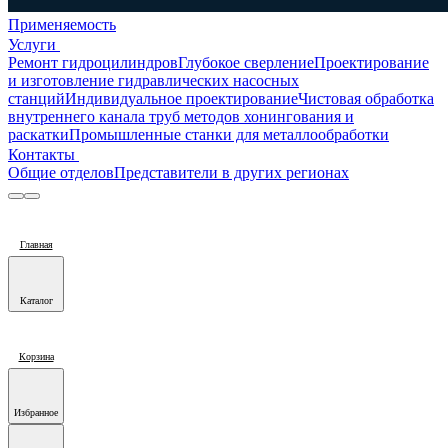
Применяемость
Услуги
Ремонт гидроцилиндров
Глубокое сверление
Проектирование
и изготовление гидравлических насосных
станций
Индивидуальное проектирование
Чистовая обработка
внутреннего канала труб методов хонингования и
раскатки
Промышленные станки для металлообработки
Контакты
Общие отделов
Представители в других регионах
Главная
Каталог
Корзина
Избранное