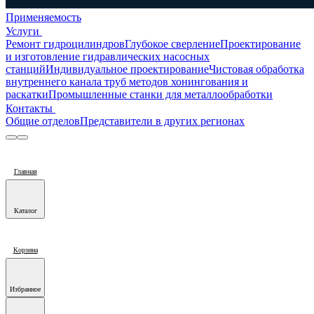
Применяемость
Услуги
Ремонт гидроцилиндров
Глубокое сверление
Проектирование
и изготовление гидравлических насосных
станций
Индивидуальное проектирование
Чистовая обработка
внутреннего канала труб методов хонингования и
раскатки
Промышленные станки для металлообработки
Контакты
Общие отделов
Представители в других регионах
Главная
Каталог
Корзина
Избранное