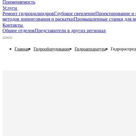
Применяемость
Услуги
Ремонт гидроцилиндров
Глубокое сверление
Проектирование и 
методов хонингования и раскатки
Промышленные станки для м
Контакты
Общие отделов
Представители в других регионах
Главная
Гидрооборудование
Гидроаппаратура
Гидрораспред