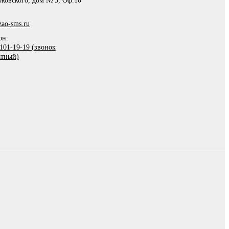
рковского, дом № 3, Оф.10
ao-sms.ru
он:
101-19-19 (звонок
атный)