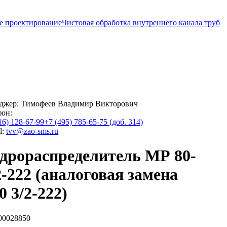
е проектирование
Чистовая обработка внутреннего канала труб
джер:
Тимофеев Владимир Викторович
фон:
16) 128-67-99
+7 (495) 785-65-75 (доб. 314)
l:
tvv@zao-sms.ru
дрораспределитель МР 80-
2-222 (аналоговая замена
0 3/2-222)
00028850