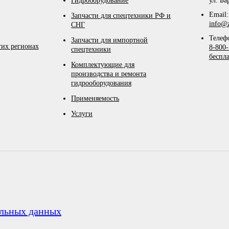
Гидроборудование
ул. Ба
Email:
Запчасти для спецтехники РФ и
info@z
СНГ
Телеф
Запчасти для импортной
гих регионах
8-800-
спецтехники
беспл
Комплектующие для
производства и ремонта
гидрооборудования
Применяемость
Услуги
альных данных