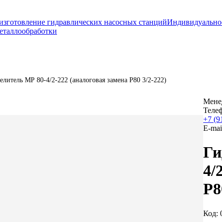
изготовление гидравлических насосных станций
Индивидуально
еталлообработки
елитель МР 80-4/2-222 (аналоговая замена Р80 3/2-222)
Мене
Теле
+7 (9
E-mai
Ги
4/
Р8
Код: 