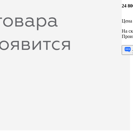
24 8
Цена 
На ск
Прои