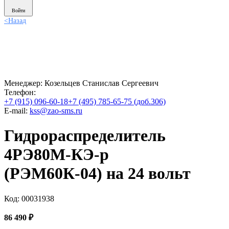
Войти
<
Назад
Менеджер:
Козельцев Станислав Сергеевич
Телефон:
+7 (915) 096-60-18
+7 (495) 785-65-75 (доб.306)
E-mail:
kss@zao-sms.ru
Гидрораспределитель
4РЭ80М-КЭ-р
(РЭМ60К-04) на 24 вольт
Код: 00031938
86 490
₽