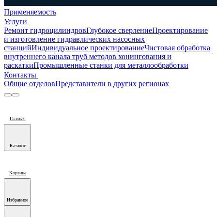
Применяемость
Услуги
Ремонт гидроцилиндров
Глубокое сверление
Проектирование
и изготовление гидравлических насосных
станций
Индивидуальное проектирование
Чистовая обработка
внутреннего канала труб методов хонингования и
раскатки
Промышленные станки для металлообработки
Контакты
Общие отделов
Представители в других регионах
Главная
Каталог
Корзина
Избранное