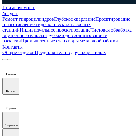
Применяемость
Услуги
Ремонт гидроцилиндров
Глубокое сверление
Проектирование
и изготовление гидравлических насосных
станций
Индивидуальное проектирование
Чистовая обработка
внутреннего канала труб методов хонингования и
раскатки
Промышленные станки для металлообработки
Контакты
Общие отделов
Представители в других регионах
Главная
Каталог
Корзина
Избранное