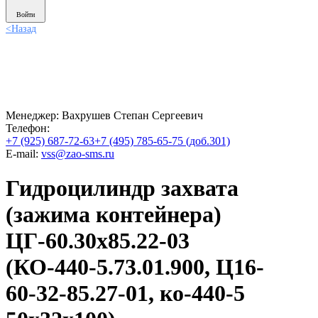
Войти
<
Назад
Менеджер:
Вахрушев Степан Сергеевич
Телефон:
+7 (925) 687-72-63
+7 (495) 785-65-75 (доб.301)
E-mail:
vss@zao-sms.ru
Гидроцилиндр захвата
(зажима контейнера)
ЦГ-60.30х85.22-03
(КО-440-5.73.01.900, Ц16-
60-32-85.27-01, ко-440-5