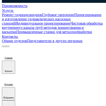
Применяемость
Услуги
Ремонт гидроцилиндров
Глубокое сверление
Проектирование
и изготовление гидравлических насосных
станций
Индивидуальное проектирование
Чистовая обработка
внутреннего канала труб методов хонингования и
раскатки
Промышленные станки для металлообработки
Контакты
Общие отделов
Представители в других регионах
Главная
Каталог
Корзина
Избранное