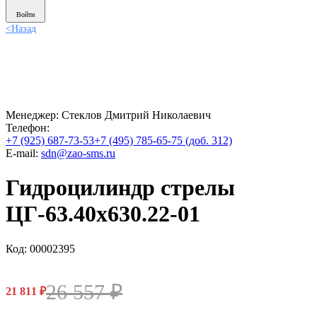
Войти
<
Назад
Менеджер:
Стеклов Дмитрий Николаевич
Телефон:
+7 (925) 687-73-53
+7 (495) 785-65-75 (доб. 312)
E-mail:
sdn@zao-sms.ru
Гидроцилиндр стрелы
ЦГ-63.40х630.22-01
Код: 00002395
26 557
₽
21 811
₽