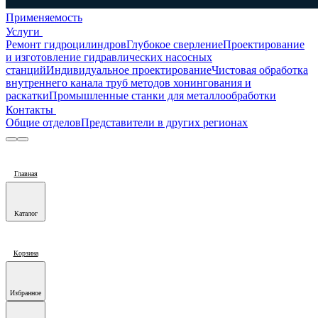
Применяемость
Услуги
Ремонт гидроцилиндров
Глубокое сверление
Проектирование
и изготовление гидравлических насосных
станций
Индивидуальное проектирование
Чистовая обработка
внутреннего канала труб методов хонингования и
раскатки
Промышленные станки для металлообработки
Контакты
Общие отделов
Представители в других регионах
Главная
Каталог
Корзина
Избранное