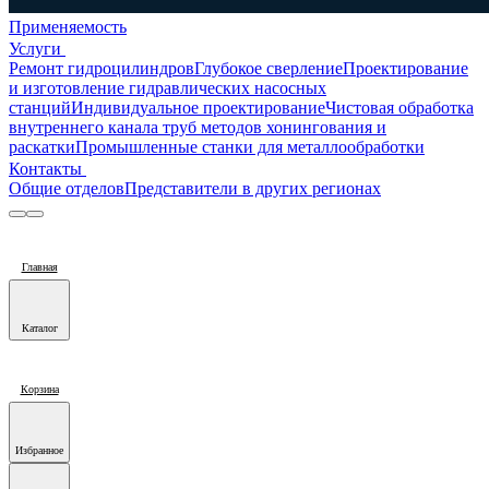
Применяемость
Услуги
Ремонт гидроцилиндров
Глубокое сверление
Проектирование
и изготовление гидравлических насосных
станций
Индивидуальное проектирование
Чистовая обработка
внутреннего канала труб методов хонингования и
раскатки
Промышленные станки для металлообработки
Контакты
Общие отделов
Представители в других регионах
Главная
Каталог
Корзина
Избранное