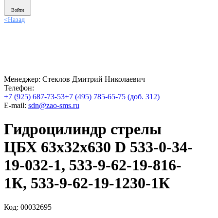
Войти
<
Назад
Менеджер:
Стеклов Дмитрий Николаевич
Телефон:
+7 (925) 687-73-53
+7 (495) 785-65-75 (доб. 312)
E-mail:
sdn@zao-sms.ru
Гидроцилиндр стрелы
ЦБХ 63х32х630 D 533-0-34-
19-032-1, 533-9-62-19-816-
1К, 533-9-62-19-1230-1К
Код: 00032695