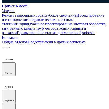
Применяемость
Услуги
Ремонт гидроцилиндров
Глубокое сверление
Проектирование
и изготовление гидравлических насосных
станций
Индивидуальное проектирование
Чистовая обработка
внутреннего канала труб методов хонингования и
раскатки
Промышленные станки для металлообработки
Контакты
Общие отделов
Представители в других регионах
Главная
Каталог
Корзина
Избранное