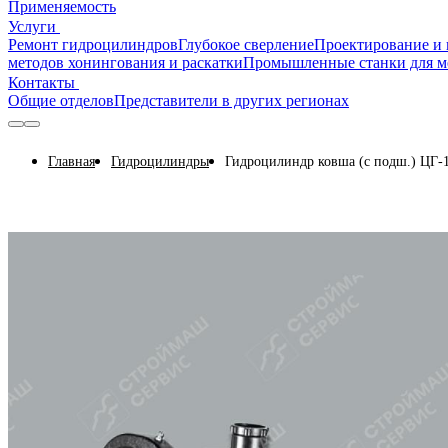
Применяемость
Услуги
Ремонт гидроцилиндров
Глубокое сверление
Проектирование и 
методов хонингования и раскатки
Промышленные станки для м
Контакты
Общие отделов
Представители в других регионах
Главная
Гидроцилиндры
Гидроцилиндр ковша (с подш.) ЦГ-1