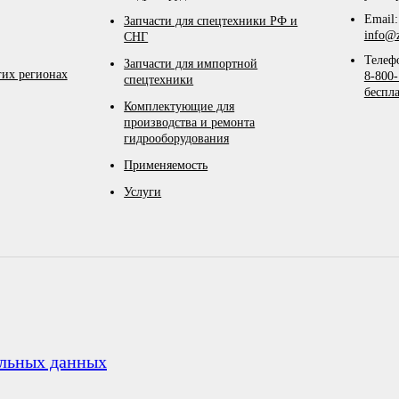
Email:
Запчасти для спецтехники РФ и
info@z
СНГ
Телеф
Запчасти для импортной
гих регионах
8-800-
спецтехники
беспл
Комплектующие для
производства и ремонта
гидрооборудования
Применяемость
Услуги
альных данных