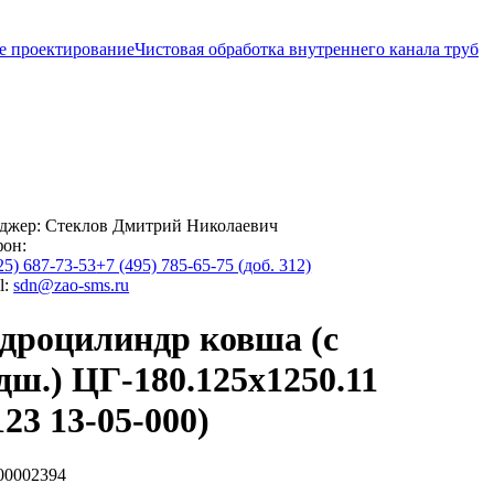
е проектирование
Чистовая обработка внутреннего канала труб
джер:
Стеклов Дмитрий Николаевич
фон:
25) 687-73-53
+7 (495) 785-65-75 (доб. 312)
l:
sdn@zao-sms.ru
дроцилиндр ковша (с
дш.) ЦГ-180.125х1250.11
123 13-05-000)
00002394