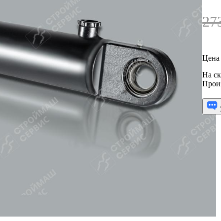
27
Цена 
На ск
Прои