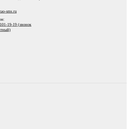
ao-sms.ru
он:
101-19-19 (звонок
атный)