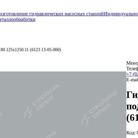
изготовление гидравлических насосных станций
Индивидуально
еталлообработки
80.125х1250.11 (6123 13-05-000)
Мене
Теле
+7 (9
E-mai
Ги
по
(6
Код: 