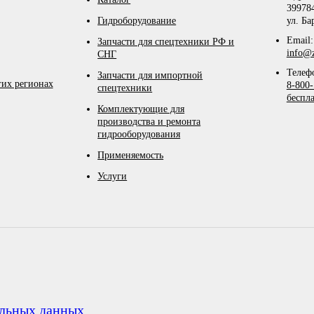
399784
Гидроборудование
ул. Ба
Email:
Запчасти для спецтехники РФ и
info@z
СНГ
Телеф
Запчасти для импортной
гих регионах
8-800-
спецтехники
беспл
Комплектующие для
производства и ремонта
гидрооборудования
Применяемость
Услуги
альных данных