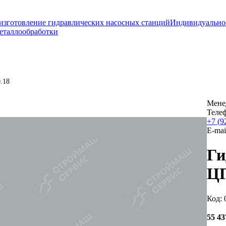
изготовление гидравлических насосных станций
Индивидуально
еталлообработки
.18
Мене
Теле
+7 (9
E-mai
Ги
ЦГ
Код: 
55 4