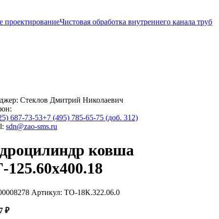
е проектирование
Чистовая обработка внутреннего канала труб
джер:
Стеклов Дмитрий Николаевич
фон:
25) 687-73-53
+7 (495) 785-65-75 (доб. 312)
l:
sdn@zao-sms.ru
дроцилиндр ковша
-125.60х400.18
00008278
Артикул: ТО-18К.322.06.0
37
₽