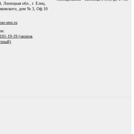
, Липецкая обл., г. Елец,
рковского, дом № 3, Оф.10
ao-sms.ru
он:
101-19-19 (звонок
атный)