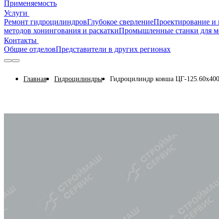
Применяемость
Услуги
Ремонт гидроцилиндров
Глубокое сверление
Проектирование и 
методов хонингования и раскатки
Промышленные станки для м
Контакты
Общие отделов
Представители в других регионах
Главная
Гидроцилиндры
Гидроцилиндр ковша ЦГ-125.60х400