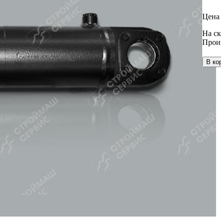
Цена 
На ск
Прои
В ко