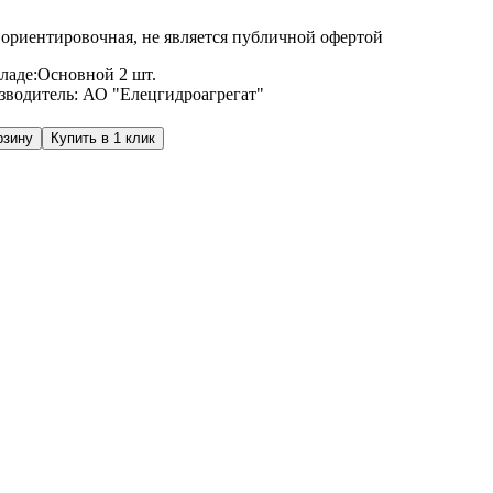
ориентировочная, не является публичной офертой
ладе:
Основной
2 шт.
зводитель:
АО "Елецгидроагрегат"
рзину
Купить в 1 клик