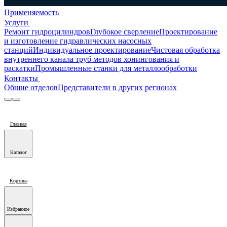
Применяемость
Услуги
Ремонт гидроцилиндров
Глубокое сверление
Проектирование
и изготовление гидравлических насосных
станций
Индивидуальное проектирование
Чистовая обработка
внутреннего канала труб методов хонингования и
раскатки
Промышленные станки для металлообработки
Контакты
Общие отделов
Представители в других регионах
Главная
Каталог
Корзина
Избранное