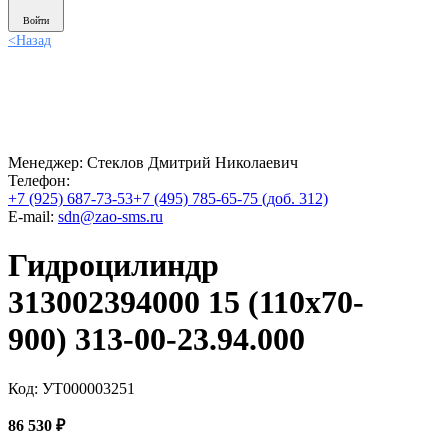
Войти
<
Назад
Менеджер:
Стеклов Дмитрий Николаевич
Телефон:
+7 (925) 687-73-53
+7 (495) 785-65-75 (доб. 312)
E-mail:
sdn@zao-sms.ru
Гидроцилиндр
313002394000 15 (110х70-
900) 313-00-23.94.000
Код: УТ000003251
86 530
₽