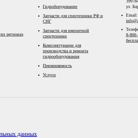
399784
Гидроборудование
ул. Ба
Email:
Запчасти для спецтехники РФ и
info@z
СНГ
Телеф
Запчасти для импортной
гих регионах
8-800-
спецтехники
беспл
Комплектующие для
производства и ремонта
гидрооборудования
Применяемость
Услуги
альных данных