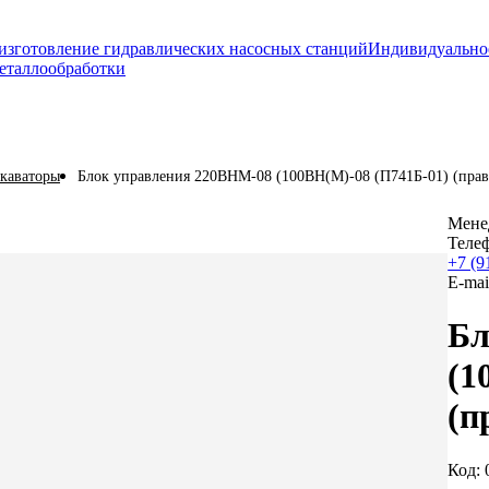
изготовление гидравлических насосных станций
Индивидуально
еталлообработки
скаваторы
Блок управления 220ВНМ-08 (100ВН(М)-08 (П741Б-01) (пра
Мене
Теле
+7 (9
E-mai
Бл
(1
(п
Код: 