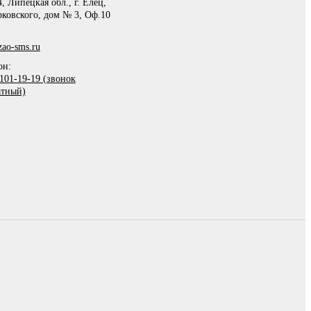
, Липецкая обл., г. Елец,
рковского, дом № 3, Оф.10
ao-sms.ru
он:
101-19-19 (звонок
атный)