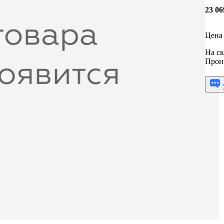
23 0
Цена 
На ск
Прои