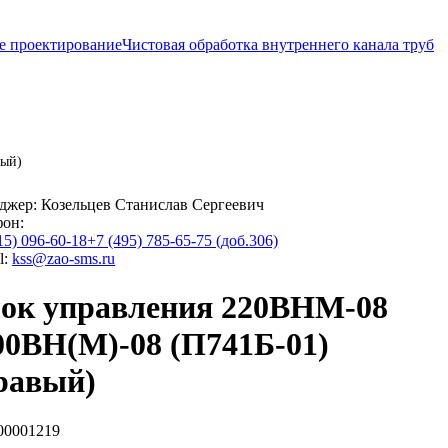
е проектирование
Чистовая обработка внутреннего канала труб
вый)
джер:
Козельцев Станислав Сергеевич
фон:
15) 096-60-18
+7 (495) 785-65-75 (доб.306)
l:
kss@zao-sms.ru
ок управления 220ВНМ-08
00ВН(М)-08 (П741Б-01)
равый)
00001219