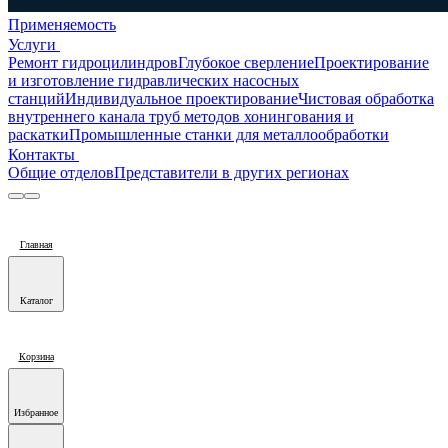
Применяемость
Услуги
Ремонт гидроцилиндров
Глубокое сверление
Проектирование
и изготовление гидравлических насосных
станций
Индивидуальное проектирование
Чистовая обработка
внутреннего канала труб методов хонингования и
раскатки
Промышленные станки для металлообработки
Контакты
Общие отделов
Представители в других регионах
Главная
Каталог
Корзина
Избранное