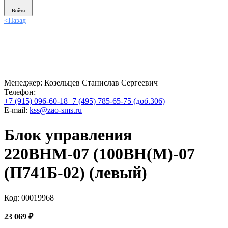
Войти
<
Назад
Менеджер:
Козельцев Станислав Сергеевич
Телефон:
+7 (915) 096-60-18
+7 (495) 785-65-75 (доб.306)
E-mail:
kss@zao-sms.ru
Блок управления
220ВНМ-07 (100ВН(М)-07
(П741Б-02) (левый)
Код: 00019968
23 069
₽