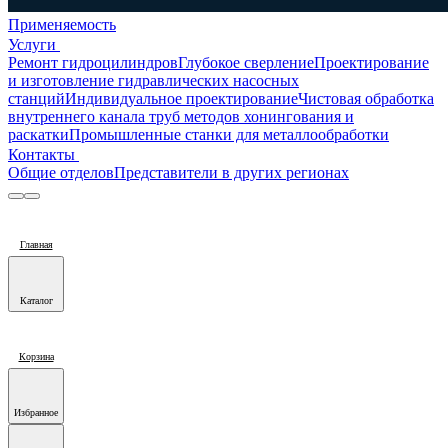
Применяемость
Услуги
Ремонт гидроцилиндров
Глубокое сверление
Проектирование
и изготовление гидравлических насосных
станций
Индивидуальное проектирование
Чистовая обработка
внутреннего канала труб методов хонингования и
раскатки
Промышленные станки для металлообработки
Контакты
Общие отделов
Представители в других регионах
Главная
Каталог
Корзина
Избранное