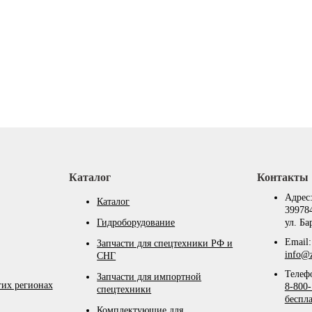
Каталог
Контакты
Адрес
Каталог
399784
Гидроборудование
ул. Ба
Email:
Запчасти для спецтехники РФ и
info@z
СНГ
Телеф
Запчасти для импортной
гих регионах
8-800-
спецтехники
беспл
Комплектующие для