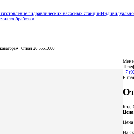
изготовление гидравлических насосных станций
Индивидуально
еталлообработки
скаваторы
Отвал 26.5551.000
Мене
Теле
+7 (9
E-mai
От
Код: 
Цена
Цена 
На ск