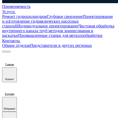
Применяемость
Услуги
Ремонт гидроцилиндров
Глубокое сверление
Проектирование
и изготовление гидравлических насосных
станций
Индивидуальное проектирование
Чистовая обработка
внутреннего канала труб методов хонингования и
раскатки
Промышленные станки для металлообработки
Контакты
Общие отделов
Представители в других регионах
Главная
Каталог
Корзина
Избранное