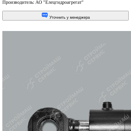
Производитель:
АО "Елецгидроагрегат"
Уточнить у менеджера