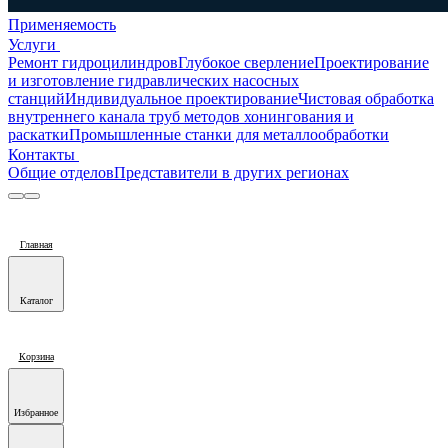
Применяемость
Услуги
Ремонт гидроцилиндров
Глубокое сверление
Проектирование
и изготовление гидравлических насосных
станций
Индивидуальное проектирование
Чистовая обработка
внутреннего канала труб методов хонингования и
раскатки
Промышленные станки для металлообработки
Контакты
Общие отделов
Представители в других регионах
Главная
Каталог
Корзина
Избранное